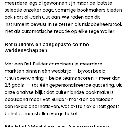
meerdere legs al gewonnen zijn maar de laatste
selectie onzeker oogt. Sommige bookmakers bieden
ook Partial Cash Out aan. We raden aan dit
instrument bewust in te zetten als risicobeheerstool,
niet als automatische reactie op elke tegenvaller.
Bet builders en aangepaste combo
weddenschappen
Met een Bet Builder combineer je meerdere
markten binnen één wedstrijd — bijvoorbeeld
“thuisoverwinning + beide teams scoren + meer dan
2,5 goals” — tot één gepersonaliseerde quotering. Uit
onze analyse blijkt dat buitenlandse bookmakers
beduidend meer Bet Builder-markten aanbieden
dan lokale alternatieven, wat extra flexibiliteit geeft
bij het samenstellen van je ticket.