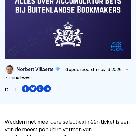
Gepubliceerd: mei, 19 2026
Norbert Villaerts
7
mins lezen
Deel
Wedden met meerdere selecties in één ticket is een
van de meest populaire vormen van