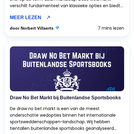
verschilt fundamenteel van klassieke opties en biedt...
MEER LEZEN
7
mins lezen
door Norbert Villaerts
Draw No Bet Markt bij Buitenlandse Sportsbooks
De draw no bet markt is een van de meest
onderschatte wedopties binnen het internationale
sportsweddenschappen-landschap. Wij hebben
tientallen buitenlandse sportsbooks geanalyseerd...