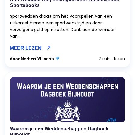
Sportsbooks
Sportwedden draait om het voorspellen van een
uitkomst binnen een sportwedstrijd en daar
vervolgens geld op inzetten. Denk aan de winnaar
van...
MEER LEZEN
7
mins lezen
door Norbert Villaerts
Waarom je een Weddenschappen Dagboek
Bijhoudt