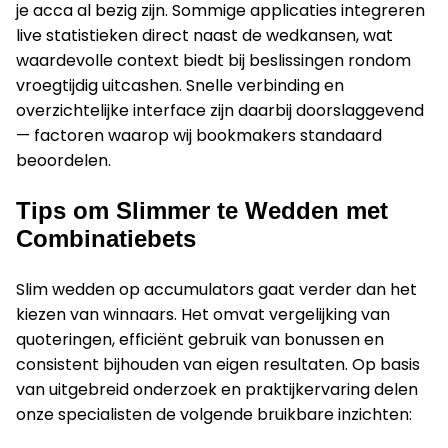
je acca al bezig zijn. Sommige applicaties integreren
live statistieken direct naast de wedkansen, wat
waardevolle context biedt bij beslissingen rondom
vroegtijdig uitcashen. Snelle verbinding en
overzichtelijke interface zijn daarbij doorslaggevend
— factoren waarop wij bookmakers standaard
beoordelen.
Tips om Slimmer te Wedden met
Combinatiebets
Slim wedden op accumulators gaat verder dan het
kiezen van winnaars. Het omvat vergelijking van
quoteringen, efficiënt gebruik van bonussen en
consistent bijhouden van eigen resultaten. Op basis
van uitgebreid onderzoek en praktijkervaring delen
onze specialisten de volgende bruikbare inzichten: