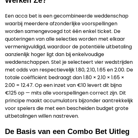
Werken Ze?
Een acca bet is een gecombineerde weddenschap
waarbij meerdere afzonderlijke voorspellingen
worden samengevoegd tot één enkel ticket. De
quoteringen van alle selecties worden met elkaar
vermenigvuldigd, waardoor de potentiële uitbetaling
aanzienlijk hoger ligt dan bij enkelvoudige
weddenschappen. Stel: je selecteert vier wedstrijden
met odds van respectievelijk 1.80, 2.10, 1.65 en 2.00. De
totale coëfficiënt bedraagt dan 1.80 × 2.10 × 1.65 ×
2.00 = 12.47. Op een inzet van €10 levert dit bijna
€125 op — mits alle voorspellingen correct zijn. Dit
principe maakt accumulators bijzonder aantrekkelijk
voor spelers die met een bescheiden budget grote
uitbetalingen willen nastreven.
De Basis van een Combo Bet Uitleg