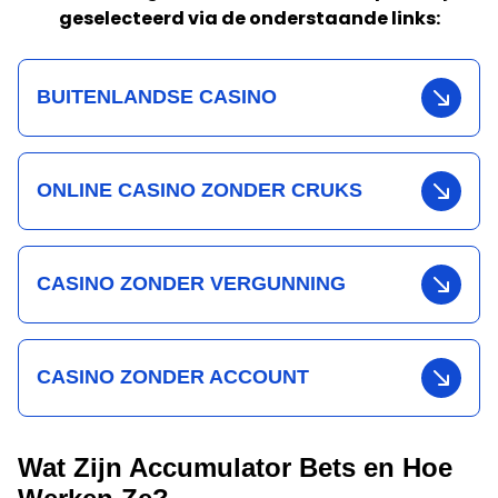
geselecteerd via de onderstaande links:
BUITENLANDSE CASINO
ONLINE CASINO ZONDER CRUKS
CASINO ZONDER VERGUNNING
CASINO ZONDER ACCOUNT
Wat Zijn Accumulator Bets en Hoe