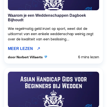
Waarom je een Weddenschappen Dagboek
Bijhoudt
Wie regelmatig geld inzet op sport, weet dat de
uitkomst van een enkele weddenschap weinig zegt
over de kwaliteit van een beslissing....
MEER LEZEN
6
mins lezen
door Norbert Villaerts