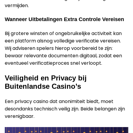
vermijden.
Wanneer Uitbetalingen Extra Controle Vereisen
Bij grotere winsten of ongebruikelijke activiteit kan
een platform alsnog volledige verificatie vereisen.
Wij adviseren spelers hierop voorbereid te zijn:
bewaar relevante documenten digitaal, zodat een
eventueel verificatieproces snel verloopt.
Veiligheid en Privacy bij
Buitenlandse Casino’s
Een privacy casino dat anonimiteit biedt, moet
desondanks technisch veilig zijn. Beide belangen zijn
verenigbaar.