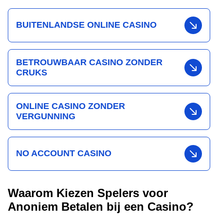
BUITENLANDSE ONLINE CASINO
BETROUWBAAR CASINO ZONDER
CRUKS
ONLINE CASINO ZONDER
VERGUNNING
NO ACCOUNT CASINO
Waarom Kiezen Spelers voor
Anoniem Betalen bij een Casino?