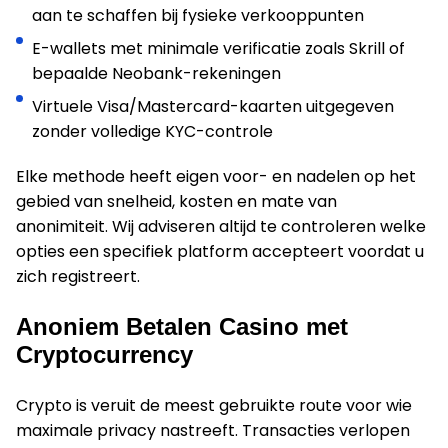
aan te schaffen bij fysieke verkooppunten
E-wallets met minimale verificatie zoals Skrill of
bepaalde Neobank-rekeningen
Virtuele Visa/Mastercard-kaarten uitgegeven
zonder volledige KYC-controle
Elke methode heeft eigen voor- en nadelen op het
gebied van snelheid, kosten en mate van
anonimiteit. Wij adviseren altijd te controleren welke
opties een specifiek platform accepteert voordat u
zich registreert.
Anoniem Betalen Casino met
Cryptocurrency
Crypto is veruit de meest gebruikte route voor wie
maximale privacy nastreeft. Transacties verlopen