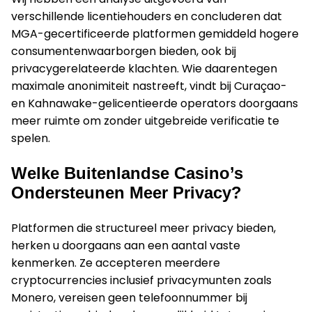
verschillende licentiehouders en concluderen dat
MGA-gecertificeerde platformen gemiddeld hogere
consumentenwaarborgen bieden, ook bij
privacygerelateerde klachten. Wie daarentegen
maximale anonimiteit nastreeft, vindt bij Curaçao-
en Kahnawake-gelicentieerde operators doorgaans
meer ruimte om zonder uitgebreide verificatie te
spelen.
Welke Buitenlandse Casino’s
Ondersteunen Meer Privacy?
Platformen die structureel meer privacy bieden,
herken u doorgaans aan een aantal vaste
kenmerken. Ze accepteren meerdere
cryptocurrencies inclusief privacymunten zoals
Monero, vereisen geen telefoonnummer bij