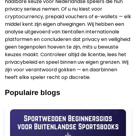
haalbare keuze voor Nederlandse spelers die hun
privacy serieus nemen. Of u nu kiest voor
cryptocurrency, prepaid vouchers of e-wallets — elk
middel kent zijn eigen afwegingen. Wij hebben een
analyse uitgevoerd van tientallen internationale
platformen en concluderen dat privacy en veiligheid
geen tegenpolen hoeven te zijn, mits u bewuste
keuzes maakt. Controleer altijd de licentie, lees het
privacybeleid en speel binnen uw eigen grenzen. Wij
zijn voor verantwoord gokken — en daarbinnen
heeft elke speler recht op discretie.
Populaire blogs