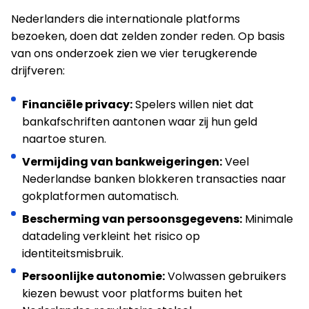
Nederlanders die internationale platforms
bezoeken, doen dat zelden zonder reden. Op basis
van ons onderzoek zien we vier terugkerende
drijfveren:
Financiële privacy:
Spelers willen niet dat
bankafschriften aantonen waar zij hun geld
naartoe sturen.
Vermijding van bankweigeringen:
Veel
Nederlandse banken blokkeren transacties naar
gokplatformen automatisch.
Bescherming van persoonsgegevens:
Minimale
datadeling verkleint het risico op
identiteitsmisbruik.
Persoonlijke autonomie:
Volwassen gebruikers
kiezen bewust voor platforms buiten het