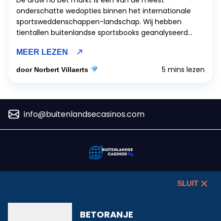
onderschatte wedopties binnen het internationale
sportsweddenschappen-landschap. Wij hebben
tientallen buitenlandse sportsbooks geanalyseerd...
MEER LEZEN
5
mins lezen
door Norbert Villaerts
info@buitenlandsecasinos.com
Informatie
Populaire pagina's
SLUIT
Over ons
Buitenlandse online casino’s
Contact pagina
Casino zonder CRUKS
Ons team
Casino zonder Licentie
BETORANJE