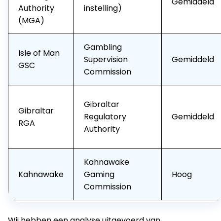
Gemiddeld
Authority
instelling)
(MGA)
Gambling
Isle of Man
Supervision
Gemiddeld
GSC
Commission
Gibraltar
Gibraltar
Regulatory
Gemiddeld
RGA
Authority
Kahnawake
Kahnawake
Gaming
Hoog
Commission
Wij hebben een analyse uitgevoerd van