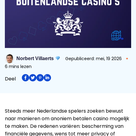
Gepubliceerd: mei, 19 2026
Norbert Villaerts
6
mins lezen
Deel
Steeds meer Nederlandse spelers zoeken bewust
naar manieren om anoniem betalen casino mogelijk
te maken. De redenen variëren: bescherming van
financiële gegevens, wens tot meer privacy of