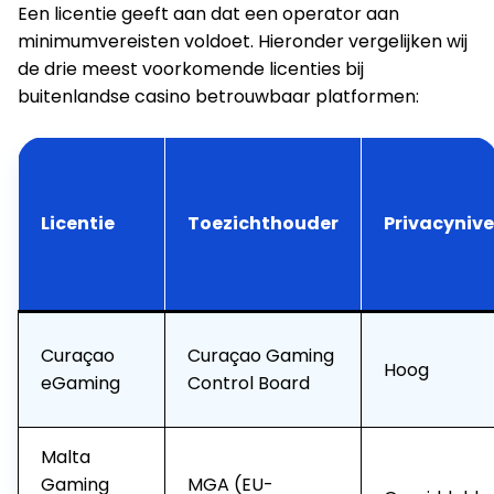
Een licentie geeft aan dat een operator aan
minimumvereisten voldoet. Hieronder vergelijken wij
de drie meest voorkomende licenties bij
buitenlandse casino betrouwbaar platformen:
Licentie
Toezichthouder
Privacyniv
Curaçao
Curaçao Gaming
Hoog
eGaming
Control Board
Malta
Gaming
MGA (EU-