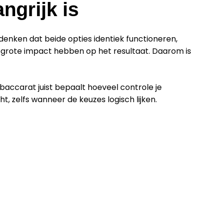
ngrijk is
 denken dat beide opties identiek functioneren,
een grote impact hebben op het resultaat. Daarom is
l baccarat juist bepaalt hoeveel controle je
, zelfs wanneer de keuzes logisch lijken.