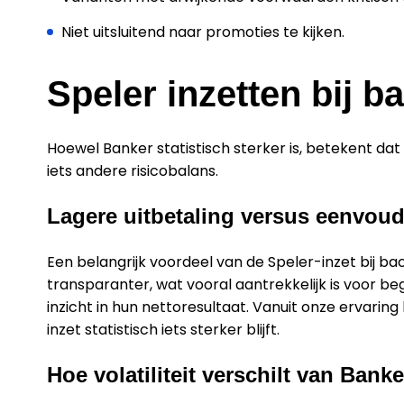
Niet uitsluitend naar promoties te kijken.
Speler inzetten bij 
Hoewel Banker statistisch sterker is, betekent dat
iets andere risicobalans.
Lagere uitbetaling versus eenvou
Een belangrijk voordeel van de Speler-inzet bij b
transparanter, wat vooral aantrekkelijk is voor 
inzicht in hun nettoresultaat. Vanuit onze ervari
inzet statistisch iets sterker blijft.
Hoe volatiliteit verschilt van Ba