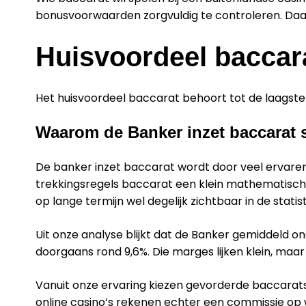
bonusvoorwaarden zorgvuldig te controleren. Daarm
Huisvoordeel baccara
Het huisvoordeel baccarat behoort tot de laagste 
Waarom de Banker inzet baccarat st
De banker inzet baccarat wordt door veel ervaren
trekkingsregels baccarat een klein mathematisch 
op lange termijn wel degelijk zichtbaar in de statis
Uit onze analyse blijkt dat de Banker gemiddeld on
doorgaans rond 9,6%. Die marges lijken klein, maa
Vanuit onze ervaring kiezen gevorderde baccarat
online casino’s rekenen echter een commissie op w