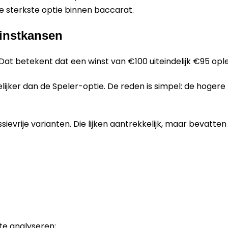
de sterkste optie binnen baccarat.
instkansen
t betekent dat een winst van €100 uiteindelijk €95 ople
elijker dan de Speler-optie. De reden is simpel: de hog
vrije varianten. Die lijken aantrekkelijk, maar bevatte
te analyseren;