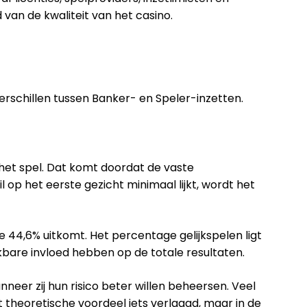
van de kwaliteit van het casino.
erschillen tussen Banker- en Speler-inzetten.
het spel. Dat komt doordat de vaste
p het eerste gezicht minimaal lijkt, wordt het
e 44,6% uitkomt. Het percentage gelijkspelen ligt
kbare invloed hebben op de totale resultaten.
r zij hun risico beter willen beheersen. Veel
 theoretische voordeel iets verlaagd, maar in de