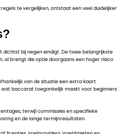
regels te vergelijken, ontstaat een veel duidelijker
s?
dichtst bij negen eindigt. De twee belangrijkste
, al brengt die optie doorgaans een hoger risico
ankelijk van de situatie een extra kaart
, wat baccarat toegankelijk maakt voor beginners
centages, terwijl commissies en specifieke
aring en de lange termijnresultaten.
 licenties, spelproviders, inzetlimieten en