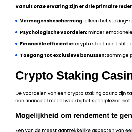
Vanuit onze ervaring zijn er drie primaire re
Vermogensbescherming:
alleen het staking-r
Psychologische voordelen:
minder emotionele 
Financiële efficiëntie:
crypto staat nooit stil 
Toegang tot exclusieve bonussen:
sommige pl
Crypto Staking Casin
De voordelen van een crypto staking casino zijn ta
een financieel model waarbij het speelplezier ni
Mogelijkheid om rendement te gene
Een van de meest aantrekkelijke aspecten van een 