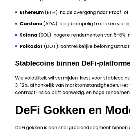
Ethereum
(ETH): na de overgang naar Proof-of-
Cardano
(ADA): laagdrempelig te staken via 
Solana
(SOL): hogere rendementen van 6-8%, maa
Polkadot
(DOT): aantrekkelijke beloningsstruct
Stablecoins binnen DeFi-platform
Wie volatiliteit wil vermijden, kiest voor stable
3-12%, afhankelijk van marktomstandigheden. Het
contract-risico blijft aanwezig, en hoge rendemente
DeFi Gokken en Mod
DeFi gokken is een snel groeiend segment binnen 