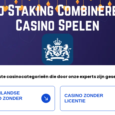
ste casinocategorieën die door onze experts zijn ges
NLANDSE
CASINO ZONDER
O ZONDER
LICENTIE