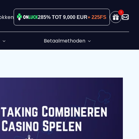
1
okken
285% TOT 9,000 EUR
+ 225FS
t
Betaalmethoden