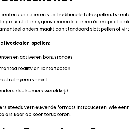
lementen combineren van traditionele tafelspellen, tv-e
hte presentatoren, geavanceerde camera’s en spectaculair
amenteel anders maakt dan standaard slotspellen of virtu
 livedealer-spellen:
nten en activeren bonusrondes
mented reality en lichteffecten
 strategieën vereist
andere deelnemers wereldwijd
ders steeds vernieuwende formats introduceren. Wie een
elers keer op keer terugkeren.