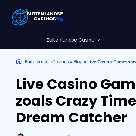
Buitenlandse Casino
BuitenlandseCasinos
Blog
»
»
Live Casino Gameshows
Live Casino Ga
zoals Crazy Time
Dream Catcher