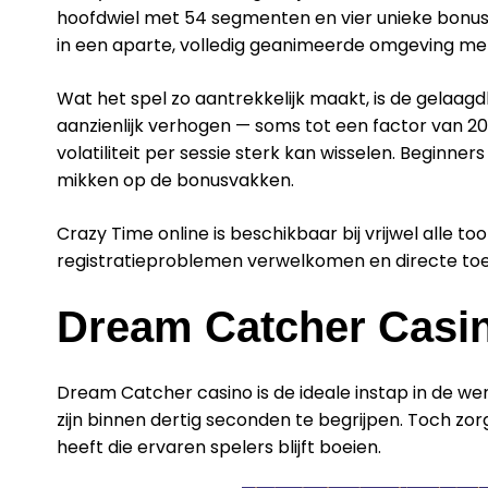
hoofdwiel met 54 segmenten en vier unieke bonusro
in een aparte, volledig geanimeerde omgeving met 
Wat het spel zo aantrekkelijk maakt, is de gelaag
aanzienlijk verhogen — soms tot een factor van 20.
volatiliteit per sessie sterk kan wisselen. Beginn
mikken op de bonusvakken.
Crazy Time online is beschikbaar bij vrijwel alle
registratieproblemen verwelkomen en directe toeg
Dream Catcher Casi
Dream Catcher casino is de ideale instap in de werel
zijn binnen dertig seconden te begrijpen. Toch z
heeft die ervaren spelers blijft boeien.