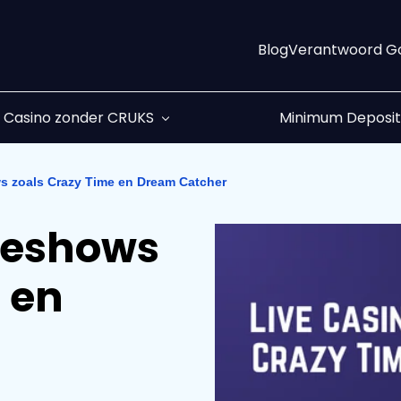
Blog
Verantwoord G
Casino zonder CRUKS
Minimum Deposi
 zoals Crazy Time en Dream Catcher
meshows
 en