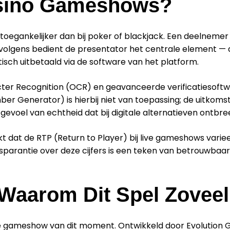
asino Gameshows?
oegankelijker dan bij poker of blackjack. Een deelnemer
volgens bedient de presentator het centrale element — 
ch uitbetaald via de software van het platform.
cter Recognition (OCR) en geavanceerde verificatiesoftwa
r Generator) is hierbij niet van toepassing; de uitkomst
et gevoel van echtheid dat bij digitale alternatieven ontbre
t dat de RTP (Return to Player) bij live gameshows variee
sparantie over deze cijfers is een teken van betrouwbaarh
Waarom Dit Spel Zoveel
ive gameshow van dit moment. Ontwikkeld door Evolution 