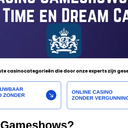
ste casinocategorieën die door onze experts zijn ges
OUWBAAR
ONLINE CASINO
O ZONDER
ZONDER VERGUNNIN
no Gameshows?