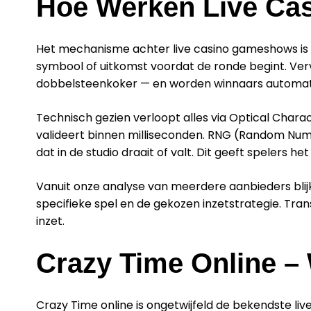
Hoe Werken Live C
Het mechanisme achter live casino gameshows is t
symbool of uitkomst voordat de ronde begint. Ver
dobbelsteenkoker — en worden winnaars automatis
Technisch gezien verloopt alles via Optical Chara
valideert binnen milliseconden. RNG (Random Numbe
dat in de studio draait of valt. Dit geeft spelers h
Vanuit onze analyse van meerdere aanbieders blijk
specifieke spel en de gekozen inzetstrategie. Tran
inzet.
Crazy Time Online – 
Crazy Time online is ongetwijfeld de bekendste l