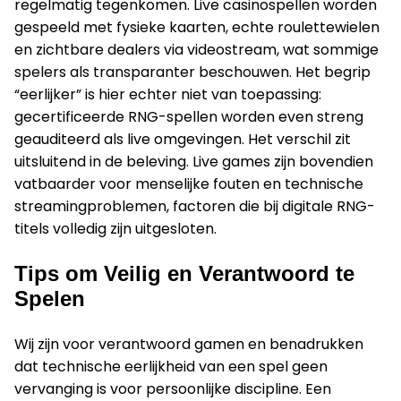
regelmatig tegenkomen. Live casinospellen worden
gespeeld met fysieke kaarten, echte roulettewielen
en zichtbare dealers via videostream, wat sommige
spelers als transparanter beschouwen. Het begrip
“eerlijker” is hier echter niet van toepassing:
gecertificeerde RNG-spellen worden even streng
geauditeerd als live omgevingen. Het verschil zit
uitsluitend in de beleving. Live games zijn bovendien
vatbaarder voor menselijke fouten en technische
streamingproblemen, factoren die bij digitale RNG-
titels volledig zijn uitgesloten.
Tips om Veilig en Verantwoord te
Spelen
Wij zijn voor verantwoord gamen en benadrukken
dat technische eerlijkheid van een spel geen
vervanging is voor persoonlijke discipline. Een