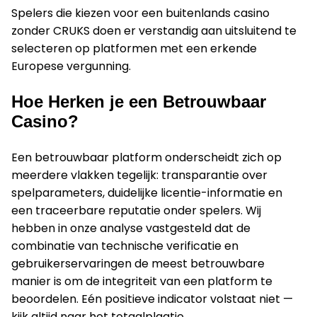
Spelers die kiezen voor een buitenlands casino
zonder CRUKS doen er verstandig aan uitsluitend te
selecteren op platformen met een erkende
Europese vergunning.
Hoe Herken je een Betrouwbaar
Casino?
Een betrouwbaar platform onderscheidt zich op
meerdere vlakken tegelijk: transparantie over
spelparameters, duidelijke licentie-informatie en
een traceerbare reputatie onder spelers. Wij
hebben in onze analyse vastgesteld dat de
combinatie van technische verificatie en
gebruikerservaringen de meest betrouwbare
manier is om de integriteit van een platform te
beoordelen. Eén positieve indicator volstaat niet —
kijk altijd naar het totaalplaatje.