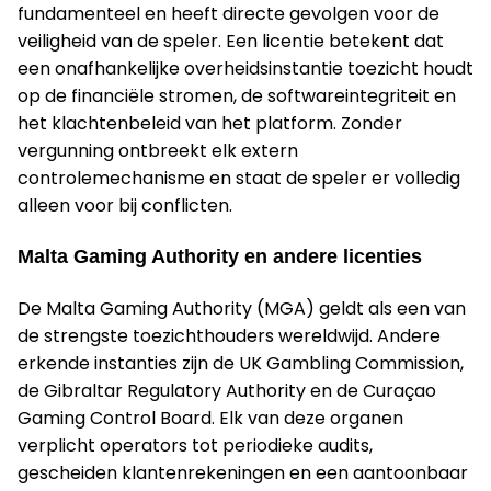
fundamenteel en heeft directe gevolgen voor de
veiligheid van de speler. Een licentie betekent dat
een onafhankelijke overheidsinstantie toezicht houdt
op de financiële stromen, de softwareintegriteit en
het klachtenbeleid van het platform. Zonder
vergunning ontbreekt elk extern
controlemechanisme en staat de speler er volledig
alleen voor bij conflicten.
Malta Gaming Authority en andere licenties
De Malta Gaming Authority (MGA) geldt als een van
de strengste toezichthouders wereldwijd. Andere
erkende instanties zijn de UK Gambling Commission,
de Gibraltar Regulatory Authority en de Curaçao
Gaming Control Board. Elk van deze organen
verplicht operators tot periodieke audits,
gescheiden klantenrekeningen en een aantoonbaar