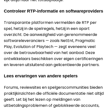
Controleer RTP-informatie en softwareproviders
Transparante platformen vermelden de RTP per
spel, hetzij in de spelregels, hetzij in een apart
overzicht. De aanwezigheid van gerenommeerde
softwareleveranciers — zoals NetEnt, Pragmatic
Play, Evolution of Playtech — zegt eveneens veel
over de betrouwbaarheid van het aanbod. Deze
ontwikkelaars beschikken over eigen certificeringen
en leveren uitsluitend aan gelicentieerde partners.
Lees ervaringen van andere spelers
Forums, reviewsites en spelgerscommunities bieden
praktijkinzichten die officiële documentatie niet altijd
geeft. Let bij het lezen op meldingen van
uitbetalingsproblemen of geblokkeerde accounts,