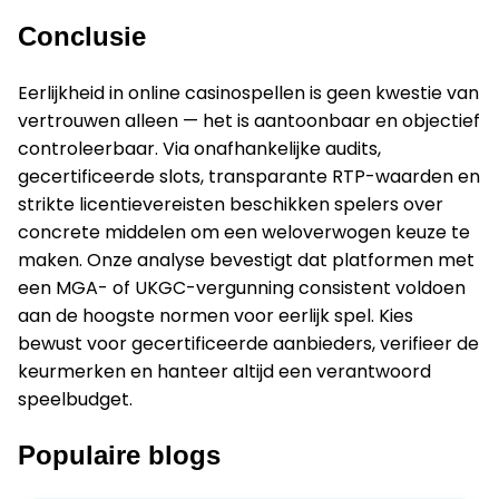
Conclusie
Eerlijkheid in online casinospellen is geen kwestie van
vertrouwen alleen — het is aantoonbaar en objectief
controleerbaar. Via onafhankelijke audits,
gecertificeerde slots, transparante RTP-waarden en
strikte licentievereisten beschikken spelers over
concrete middelen om een weloverwogen keuze te
maken. Onze analyse bevestigt dat platformen met
een MGA- of UKGC-vergunning consistent voldoen
aan de hoogste normen voor eerlijk spel. Kies
bewust voor gecertificeerde aanbieders, verifieer de
keurmerken en hanteer altijd een verantwoord
speelbudget.
Populaire blogs