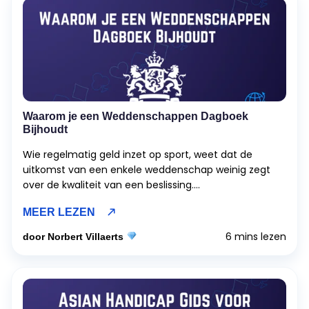
Waarom je een Weddenschappen Dagboek
Bijhoudt
Wie regelmatig geld inzet op sport, weet dat de
uitkomst van een enkele weddenschap weinig zegt
over de kwaliteit van een beslissing....
MEER LEZEN
6
mins lezen
door Norbert Villaerts