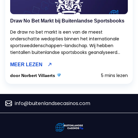
Draw No Bet Markt bij Buitenlandse Sportsbooks
De draw no bet markt is een van de meest
onderschatte wedopties binnen het internationale
sportsweddenschappen-landschap. Wij hebben
tientallen buitenlandse sportsbooks geanalyseerd...
MEER LEZEN
5
mins lezen
door Norbert Villaerts
info@buitenlandsecasinos.com