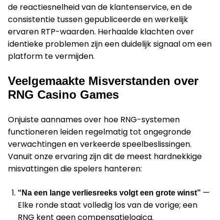
de reactiesnelheid van de klantenservice, en de
consistentie tussen gepubliceerde en werkelijk
ervaren RTP-waarden. Herhaalde klachten over
identieke problemen zijn een duidelijk signaal om een
platform te vermijden.
Veelgemaakte Misverstanden over
RNG Casino Games
Onjuiste aannames over hoe RNG-systemen
functioneren leiden regelmatig tot ongegronde
verwachtingen en verkeerde speelbeslissingen.
Vanuit onze ervaring zijn dit de meest hardnekkige
misvattingen die spelers hanteren:
—
“Na een lange verliesreeks volgt een grote winst”
Elke ronde staat volledig los van de vorige; een
RNG kent geen compensatielogica.