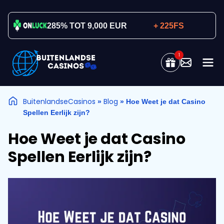
285% TOT 9,000 EUR
+ 225FS
1
BuitenlandseCasinos
Blog
»
»
Hoe Weet je dat Casino
Spellen Eerlijk zijn?
Hoe Weet je dat Casino
Spellen Eerlijk zijn?